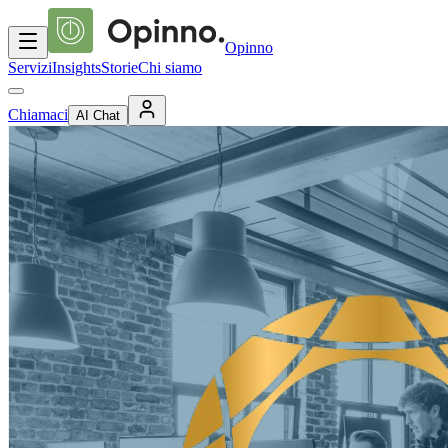
Opinno
Servizi
Insights
Storie
Chi siamo
Chiamaci
AI Chat