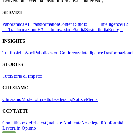
Iscrivendoti, accetti la nostra Informativa sulla Privacy.
SERVIZI
Panoramica
AI Transformation
Content Studio
H1 — Intelligence
H2
— Trasformazione
H3 — Innovazione
Sanità
Sostenibilità
Energia
INSIGHTS
Tutti
Insights
Voci
Pubblicazioni
Conferenze
Intelligence
Trasformazione
STORIES
Tutti
Storie di Impatto
CHI SIAMO
Chi siamo
Modello
Impatto
Leadership
Notizie
Media
CONTATTI
Contatti
Cookie
Privacy
Qualità e Ambiente
Note legali
Conformità
Lavora in Opinno