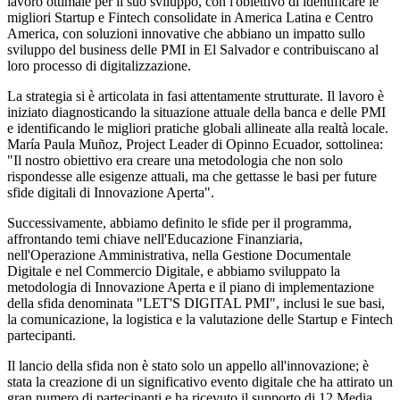
lavoro ottimale per il suo sviluppo, con l'obiettivo di identificare le
migliori Startup e Fintech consolidate in America Latina e Centro
America, con soluzioni innovative che abbiano un impatto sullo
sviluppo del business delle PMI in El Salvador e contribuiscano al
loro processo di digitalizzazione.
La strategia si è articolata in fasi attentamente strutturate. Il lavoro è
iniziato diagnosticando la situazione attuale della banca e delle PMI
e identificando le migliori pratiche globali allineate alla realtà locale.
María Paula Muñoz, Project Leader di Opinno Ecuador, sottolinea:
"Il nostro obiettivo era creare una metodologia che non solo
rispondesse alle esigenze attuali, ma che gettasse le basi per future
sfide digitali di Innovazione Aperta".
Successivamente, abbiamo definito le sfide per il programma,
affrontando temi chiave nell'Educazione Finanziaria,
nell'Operazione Amministrativa, nella Gestione Documentale
Digitale e nel Commercio Digitale, e abbiamo sviluppato la
metodologia di Innovazione Aperta e il piano di implementazione
della sfida denominata "LET'S DIGITAL PMI", inclusi le sue basi,
la comunicazione, la logistica e la valutazione delle Startup e Fintech
partecipanti.
Il lancio della sfida non è stato solo un appello all'innovazione; è
stata la creazione di un significativo evento digitale che ha attirato un
gran numero di partecipanti e ha ricevuto il supporto di 12 Media