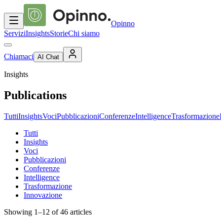
Opinno
Servizi
Insights
Storie
Chi siamo
Chiamaci
AI Chat
Insights
Publications
Tutti
Insights
Voci
Pubblicazioni
Conferenze
Intelligence
Trasformazione
Tutti
Insights
Voci
Pubblicazioni
Conferenze
Intelligence
Trasformazione
Innovazione
Showing
1
–
12
of
46
articles