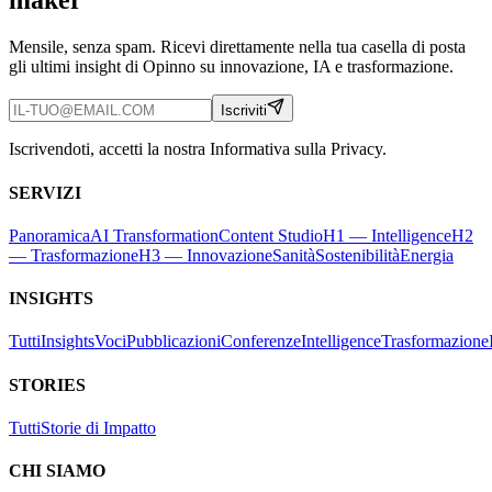
maker
Mensile, senza spam. Ricevi direttamente nella tua casella di posta
gli ultimi insight di Opinno su innovazione, IA e trasformazione.
Iscriviti
Iscrivendoti, accetti la nostra Informativa sulla Privacy.
SERVIZI
Panoramica
AI Transformation
Content Studio
H1 — Intelligence
H2
— Trasformazione
H3 — Innovazione
Sanità
Sostenibilità
Energia
INSIGHTS
Tutti
Insights
Voci
Pubblicazioni
Conferenze
Intelligence
Trasformazione
STORIES
Tutti
Storie di Impatto
CHI SIAMO