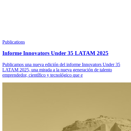
Publications
Informe Innovators Under 35 LATAM 2025
Publicamos una nueva edición del informe Innovators Under 35
LATAM 2025, una mirada a la nueva generación de talento
emprendedor, científico y tecnológico que e