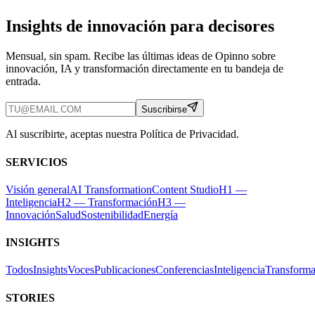
Insights de innovación para decisores
Mensual, sin spam. Recibe las últimas ideas de Opinno sobre
innovación, IA y transformación directamente en tu bandeja de
entrada.
Suscribirse
Al suscribirte, aceptas nuestra Política de Privacidad.
SERVICIOS
Visión general
AI Transformation
Content Studio
H1 —
Inteligencia
H2 — Transformación
H3 —
Innovación
Salud
Sostenibilidad
Energía
INSIGHTS
Todos
Insights
Voces
Publicaciones
Conferencias
Inteligencia
Transforma
STORIES