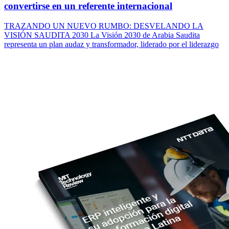
convertirse en un referente internacional
TRAZANDO UN NUEVO RUMBO: DESVELANDO LA
VISIÓN SAUDITA 2030 La Visión 2030 de Arabia Saudita
representa un plan audaz y transformador, liderado por el liderazgo