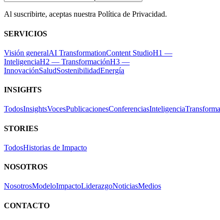
Al suscribirte, aceptas nuestra Política de Privacidad.
SERVICIOS
Visión general
AI Transformation
Content Studio
H1 —
Inteligencia
H2 — Transformación
H3 —
Innovación
Salud
Sostenibilidad
Energía
INSIGHTS
Todos
Insights
Voces
Publicaciones
Conferencias
Inteligencia
Transforma
STORIES
Todos
Historias de Impacto
NOSOTROS
Nosotros
Modelo
Impacto
Liderazgo
Noticias
Medios
CONTACTO