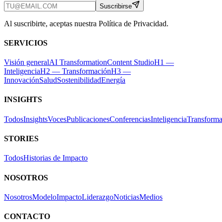
Suscribirse
Al suscribirte, aceptas nuestra Política de Privacidad.
SERVICIOS
Visión general
AI Transformation
Content Studio
H1 —
Inteligencia
H2 — Transformación
H3 —
Innovación
Salud
Sostenibilidad
Energía
INSIGHTS
Todos
Insights
Voces
Publicaciones
Conferencias
Inteligencia
Transforma
STORIES
Todos
Historias de Impacto
NOSOTROS
Nosotros
Modelo
Impacto
Liderazgo
Noticias
Medios
CONTACTO